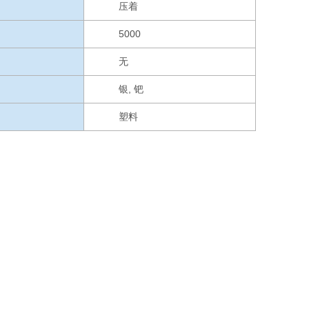
压着
5000
无
银, 钯
塑料