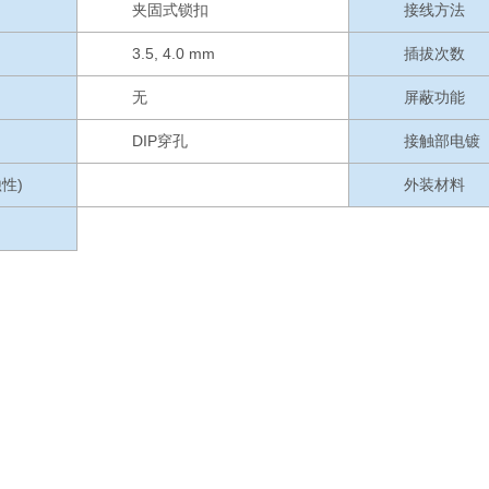
夹固式锁扣
接线方法
3.5, 4.0 mm
插拔次数
无
屏蔽功能
DIP穿孔
接触部电镀
性)
外装材料